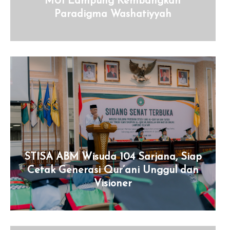
MUI Lampung Kembangkan
Paradigma Washatiyyah
STISA ABM Wisuda 104 Sarjana, Siap
Cetak Generasi Qur’ani Unggul dan
Visioner