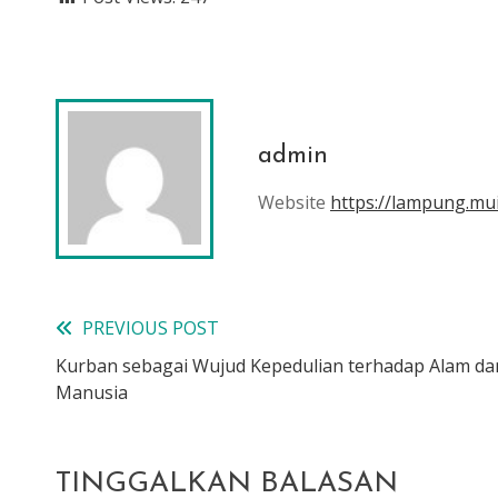
admin
Website
https://lampung.mui
PREVIOUS POST
Read
Kurban sebagai Wujud Kepedulian terhadap Alam d
more
Manusia
articles
TINGGALKAN BALASAN