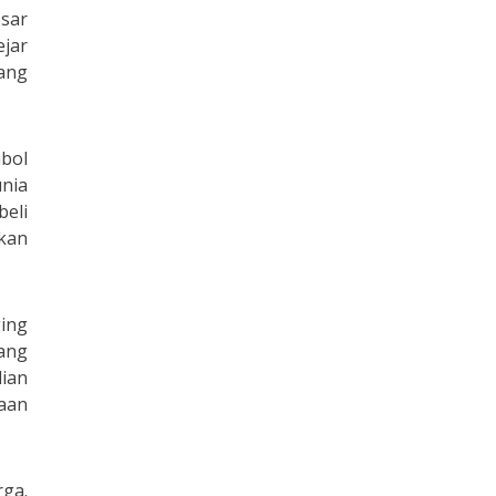
esar
ejar
yang
bol
unia
beli
kan
ing
ang
lian
raan
rga.