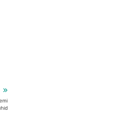
T
emi
hid