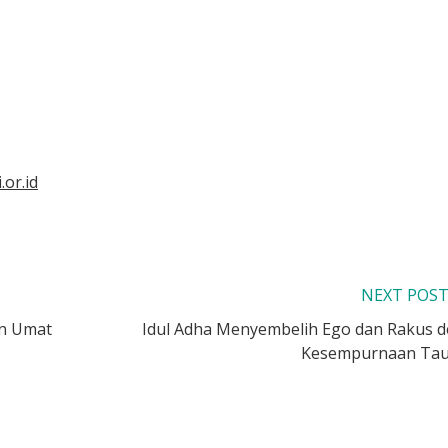
.or.id
NEXT POS
an Umat
Idul Adha Menyembelih Ego dan Rakus d
Kesempurnaan Tau