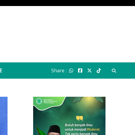
E
Share :