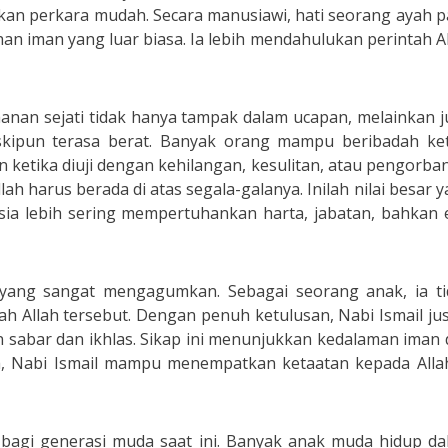
ukan perkara mudah. Secara manusiawi, hati seorang ayah p
n iman yang luar biasa. Ia lebih mendahulukan perintah A
nan sejati tidak hanya tampak dalam ucapan, melainkan 
skipun terasa berat. Banyak orang mampu beribadah ket
 ketika diuji dengan kehilangan, kesulitan, atau pengorba
h harus berada di atas segala-galanya. Inilah nilai besar 
sia lebih sering mempertuhankan harta, jabatan, bahkan 
an yang sangat mengagumkan. Sebagai seorang anak, ia ti
 Allah tersebut. Dengan penuh ketulusan, Nabi Ismail ju
 sabar dan ikhlas. Sikap ini menunjukkan kedalaman iman
da, Nabi Ismail mampu menempatkan ketaatan kepada Alla
g bagi generasi muda saat ini. Banyak anak muda hidup d