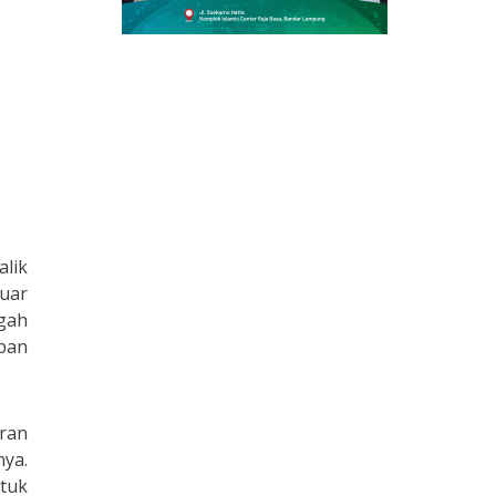
alik
uar
ngah
ban
iran
ya.
tuk