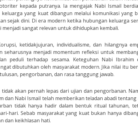
toriter kepada putranya. Ia mengajak Nabi Ismail berdia
a keluarga yang kuat dibangun melalui komunikasi yang b
kan sejak dini. Di era modern ketika hubungan keluarga se
i menjadi sangat relevan untuk dihidupkan kembali.
orupsi, ketidakjujuran, individualisme, dan hilangnya em
rban seharusnya menjadi momentum refleksi untuk memban
 dan peduli terhadap sesama. Keteguhan Nabi Ibrahim 
ngat dibutuhkan oleh masyarakat modern. Jika nilai itu be
tulusan, pengorbanan, dan rasa tanggung jawab.
p tidak akan pernah lepas dari ujian dan pengorbanan. N
im dan Nabi Ismail telah memberikan teladan abadi tentang 
urban tidak hanya hadir dalam bentuk ritual tahunan, te
hari-hari. Sebab masyarakat yang kuat bukan hanya diban
n dan keikhlasan hati.