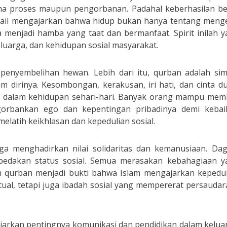
rima proses maupun pengorbanan. Padahal keberhasilan b
Ismail mengajarkan bahwa hidup bukan hanya tentang meng
 menjadi hamba yang taat dan bermanfaat. Spirit inilah 
luarga, dan kehidupan sosial masyarakat.
 penyembelihan hewan. Lebih dari itu, qurban adalah sim
 dirinya. Kesombongan, kerakusan, iri hati, dan cinta d
ih dalam kehidupan sehari-hari. Banyak orang mampu mem
orbankan ego dan kepentingan pribadinya demi kebai
elatih keikhlasan dan kepedulian sosial.
ga menghadirkan nilai solidaritas dan kemanusiaan. Dag
edakan status sosial. Semua merasakan kebahagiaan y
ah qurban menjadi bukti bahwa Islam mengajarkan kepedu
ual, tetapi juga ibadah sosial yang mempererat persauda
gajarkan pentingnya komunikasi dan pendidikan dalam kelua