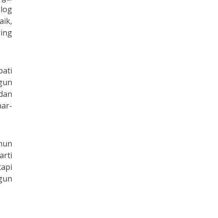
log
aik,
ring
pati
gun
dan
nar-
amun
arti
tapi
gun