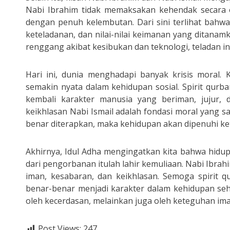
Nabi Ibrahim tidak memaksakan kehendak secara o
dengan penuh kelembutan. Dari sini terlihat bahw
keteladanan, dan nilai-nilai keimanan yang ditanam
renggang akibat kesibukan dan teknologi, teladan in
Hari ini, dunia menghadapi banyak krisis moral. K
semakin nyata dalam kehidupan sosial. Spirit qu
kembali karakter manusia yang beriman, jujur,
keikhlasan Nabi Ismail adalah fondasi moral yang sa
benar diterapkan, maka kehidupan akan dipenuhi ke
Akhirnya, Idul Adha mengingatkan kita bahwa hidu
dari pengorbanan itulah lahir kemuliaan. Nabi Ibrah
iman, kesabaran, dan keikhlasan. Semoga spirit q
benar-benar menjadi karakter dalam kehidupan se
oleh kecerdasan, melainkan juga oleh keteguhan ima
Post Views:
247