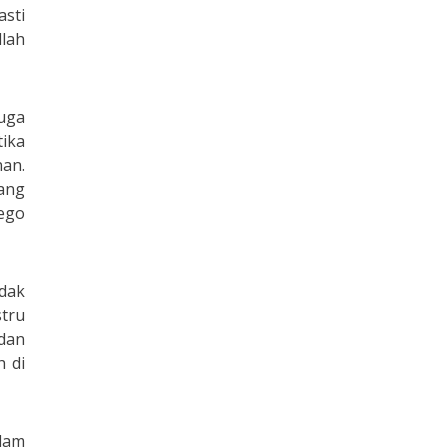
asti
llah
juga
ika
nan.
yang
ego
dak
stru
 dan
h di
alam