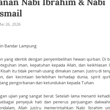
anan Nabi Ibrahim & Nabi
Ismail
ei 26, 2026
in Bandar Lampung
an yang identik dengan penyembelihan hewan qurban. Di b
eteguhan iman, kepatuhan kepada Allah, dan keikhlasan l
 Kisah itu tidak pernah usang dimakan zaman. Justru di te
, dan kecintaan berlebihan terhadap dunia, spirit qur
entang pengorbanan dan ketundukan kepada Tuhan.
gan ujian yang sangat berat. Setelah lama menanti kehad
sebagai penyejuk hati dan penerus perjuangan dakwahn
ndalam, Allah justru memerintahkan Nabi Ibrahim un