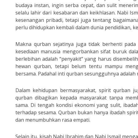
budaya instan, ingin serba cepat, dan sulit mene
selalu lahir dari kesabaran dan keikhlasan. Nabi 
kesenangan pribadi, tetapi juga tentang bagaimana
perlu dihidupkan kembali dalam dunia pendidikan, ke
Makna qurban sejatinya juga tidak berhenti pada
kesediaan manusia mengorbankan sifat buruk dalam
berlebihan adalah “penyakit” yang harus disembel
hewan qurban, tetapi belum tentu mampu meng
bersama. Padahal inti qurban sesungguhnya adalah m
Dalam kehidupan bermasyarakat, spirit qurban ju
qurban dibagikan kepada masyarakat tanpa memb
sama. Di tengah kondisi ekonomi yang sulit, ibad
terhadap sesama. Qurban bukan hanya ibadah spirit
dan menumbuhkan rasa empati.
Selain itu, kisah Nabi Ibrahim dan Nabi Ismail men